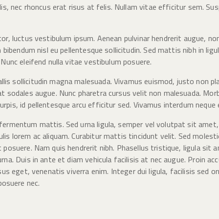
lis, nec rhoncus erat risus at felis. Nullam vitae efficitur sem. Su
ctor, luctus vestibulum ipsum. Aenean pulvinar hendrerit augue, 
m bibendum nisl eu pellentesque sollicitudin. Sed mattis nibh in ligul
. Nunc eleifend nulla vitae vestibulum posuere.
lis sollicitudin magna malesuada. Vivamus euismod, justo non pla
r at sodales augue. Nunc pharetra cursus velit non malesuada. Mo
urpis, id pellentesque arcu efficitur sed. Vivamus interdum neque 
 fermentum mattis. Sed urna ligula, semper vel volutpat sit amet,
lis lorem ac aliquam. Curabitur mattis tincidunt velit. Sed molest
 posuere. Nam quis hendrerit nibh. Phasellus tristique, ligula sit am
 urna. Duis in ante et diam vehicula facilisis at nec augue. Proi
isus eget, venenatis viverra enim. Integer dui ligula, facilisis sed 
posuere nec.