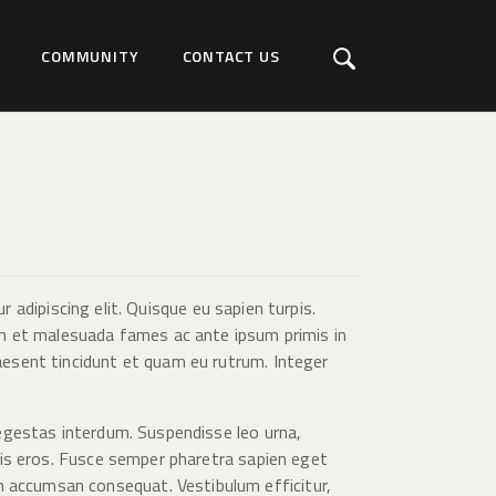
COMMUNITY
CONTACT US
adipiscing elit. Quisque eu sapien turpis.
rdum et malesuada fames ac ante ipsum primis in
raesent tincidunt et quam eu rutrum. Integer
t egestas interdum. Suspendisse leo urna,
rtis eros. Fusce semper pharetra sapien eget
m accumsan consequat. Vestibulum efficitur,