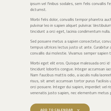
ipsum vel finibus sodales, sem felis convallis fe
dictumst.
Morbi felis dolor, convallis tempor pharetra au
pulvinar leo in sapien aliquet pulvinar. Vestibulu
tincidunt a orci eget, lacinia condimentum nulla
Sed posuere metus a sapien consectetur, conval
tempus ultrices lectus justo ut ante. Curabitu
convallis dui molestie. Vivamus semper sapien t
Morbi eget elit eros. Quisque malesuada orci id
tincidunt lobortis congue. Integer accumsan iacu
Nam faucibus mattis odio, a iaculis nulla laoreet
risus, sit amet accumsan tortor purus facilisis
orci posuere. Integer dui sapien, imperdiet vel r
venenatis justo sapien, nec elementum metus 
ADD TO CALENDAR