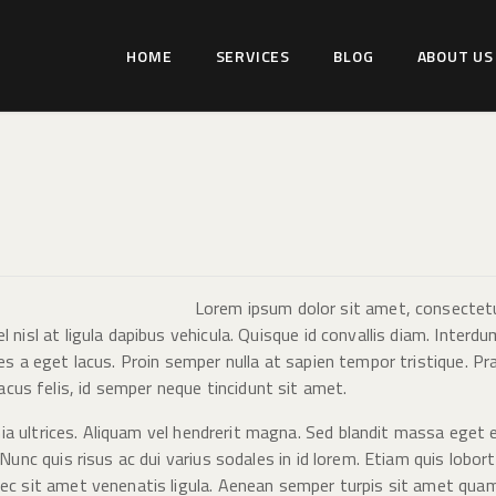
HOME
HOME
SERVICES
BLOG
ABOUT US
SERVICES
WILDLIFER INDIA
BLOG
Explore-Learn-Connect
ABOUT US
COMMUNITY
CONTACT US
Lorem ipsum dolor sit amet, consectetur 
l nisl at ligula dapibus vehicula. Quisque id convallis diam. Inte
les a eget lacus. Proin semper nulla at sapien tempor tristique. P
us felis, id semper neque tincidunt sit amet.
cinia ultrices. Aliquam vel hendrerit magna. Sed blandit massa ege
 Nunc quis risus ac dui varius sodales in id lorem. Etiam quis lobo
nec sit amet venenatis ligula. Aenean semper turpis sit amet qua