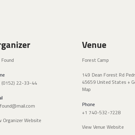
rganizer
Venue
y Found
Forest Camp
ne
149 Dean Forest Rd
Ped
45659
United States
+ G
 (0152) 22-33-44
Map
il
Phone
yfound@mail.com
+1 740-532-7228
w Organizer Website
View Venue Website