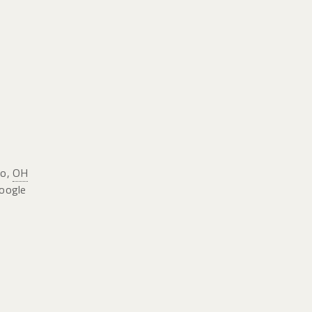
ro
,
OH
oogle