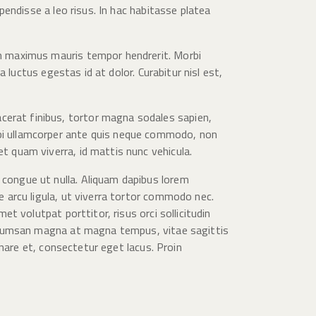
spendisse a leo risus. In hac habitasse platea
non maximus mauris tempor hendrerit. Morbi
a luctus egestas id at dolor. Curabitur nisl est,
cerat finibus, tortor magna sodales sapien,
rbi ullamcorper ante quis neque commodo, non
et quam viverra, id mattis nunc vehicula.
 congue ut nulla. Aliquam dapibus lorem
ie arcu ligula, ut viverra tortor commodo nec.
et volutpat porttitor, risus orci sollicitudin
n accumsan magna at magna tempus, vitae sagittis
ornare et, consectetur eget lacus. Proin